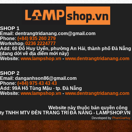
SHOP 1
Email: dentrangtridanang.com@gmail.com
Phone:
(+84) 935 260 279
Workshop
0236 2224777
:
Add: 60 Đỗ Huy Uyển, phường An Hải,
thành phố Đà Nẵng
(đang dời về địa điểm mới này)
Website:
www.lampshop.vn
-
www.dentrangtridanang.com
SHOP 2
Email: danganhson86@gmail.com
Phone:
(+84) 975 43 43 43
Add: 99A Hồ Tùng Mậu
-
tp. Đà Nẵng
Website:
www.lampshop.vn
-
www.dentrangtridanang.com
Website này thuộc bản quyền công
ty TNHH MTV ĐÈN TRANG TRÍ ĐÀ NẴNG - LAMPSHOP.VN
Developed by
PhanGiaHuy