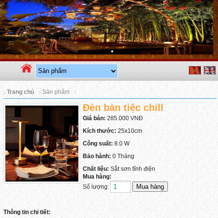
Trang chủ
Sản phẩm
Đèn bàn tiệc chill
Giá bán:
285.000 VNĐ
Kích thước:
25x10cm
Công suất:
8.0 W
Bảo hành:
0 Tháng
Chất liệu:
Sắt sơn tĩnh điện
Mua hàng:
Số lượng:
Thông tin chi tiết: