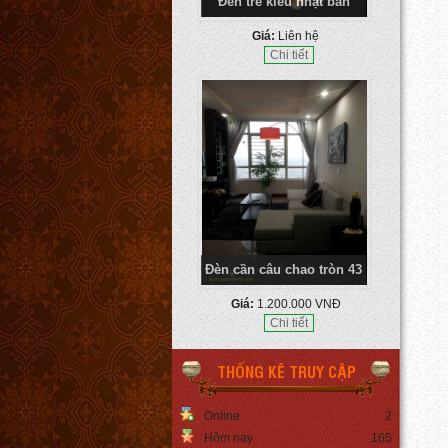
Đèn tre kiểu nhật bản
Giá:
Liên hệ
Chi tiết
Đèn cần câu chao tròn 43
Giá:
1.200.000 VNĐ
Chi tiết
THỐNG KÊ TRUY CẬP
Online
2
Hôm nay
165