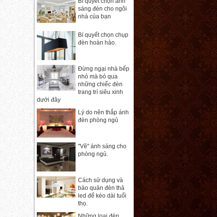
Bí quyết chọn ánh
sáng đèn cho ngôi
nhà của bạn
Bí quyết chọn chụp
đèn hoàn hảo.
Đừng ngại nhà bếp
nhỏ mà bỏ qua
những chiếc đèn
trang trí siêu xinh
dưới đây
Lý do nên thắp ánh
đèn phòng ngủ
"Vẽ" ánh sáng cho
phòng ngủ.
Cách sử dụng và
bảo quản đèn thả
led để kéo dài tuổi
thọ.
Những loại đèn