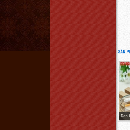
SẢN P
Chụp đèn
Giá:
550.000 VNĐ
Chi tiết
Den 
ĐÈN VẢI ĐỨNG DVT 102