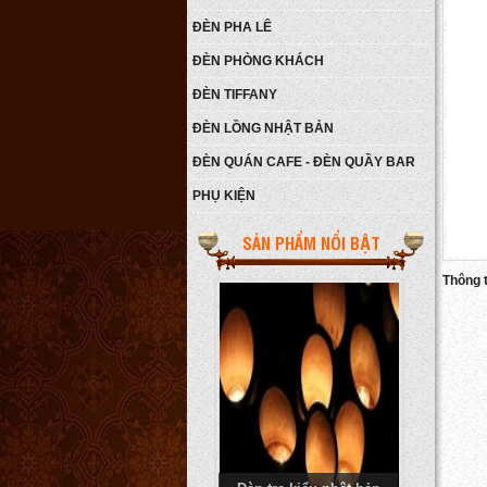
ĐÈN PHA LÊ
ĐÈN PHÒNG KHÁCH
ĐÈN TIFFANY
ĐÈN LỒNG NHẬT BẢN
ĐÈN QUÁN CAFE - ĐÈN QUẦY BAR
PHỤ KIỆN
Đèn ngủ N42-24GN10-450
LEN
Giá:
450.000 VNĐ
SẢN PHẨM NỔI BẬT
Chi tiết
Thông ti