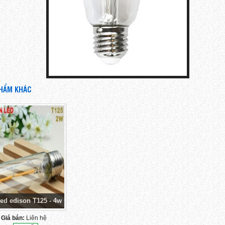
HẨM KHÁC
led edison T125 - 4w
Giá bán:
Liên hệ