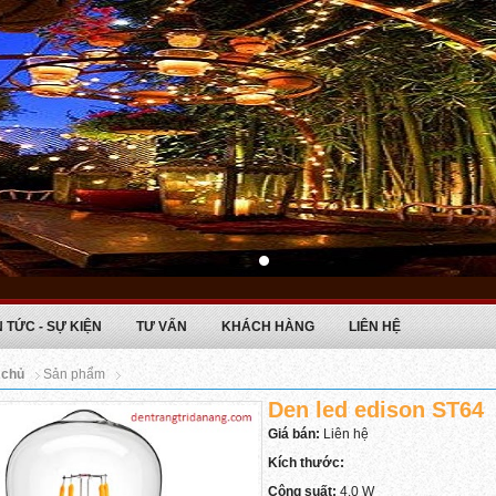
N TỨC - SỰ KIỆN
TƯ VẤN
KHÁCH HÀNG
LIÊN HỆ
 chủ
Sản phẩm
Den led edison ST64
Giá bán:
Liên hệ
Kích thước:
Công suất:
4.0 W