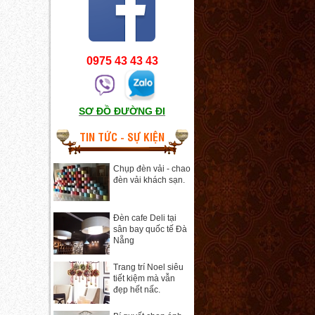
0975 43 43 43
SƠ ĐỒ ĐƯỜNG ĐI
TIN TỨC - SỰ KIỆN
Chụp đèn vải - chao
đèn vải khách sạn.
Đèn cafe Deli tại
sân bay quốc tế Đà
Nẵng
Trang trí Noel siêu
tiết kiệm mà vẫn
đẹp hết nấc.