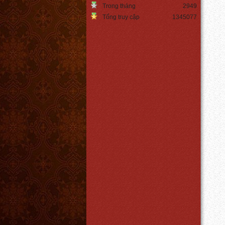
Trong tháng
2949
Tổng truy cập
1345077
Đèn ngủ chân hình thang
Giá:
450.000 VNĐ
Chi tiết
Den led edison ST64
Giá:
Liên hệ
Chi tiết