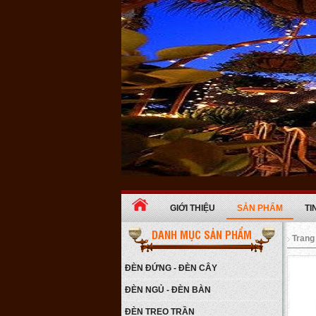
GIỚI THIỆU
SẢN PHẨM
TI
DANH MỤC SẢN PHẨM
Trang
Đèn ngủ ba chân gỗ
ĐÈN ĐỨNG - ĐÈN CÂY
Giá:
650.000 VNĐ
ĐÈN NGỦ - ĐÈN BÀN
Chi tiết
ĐÈN TREO TRẦN