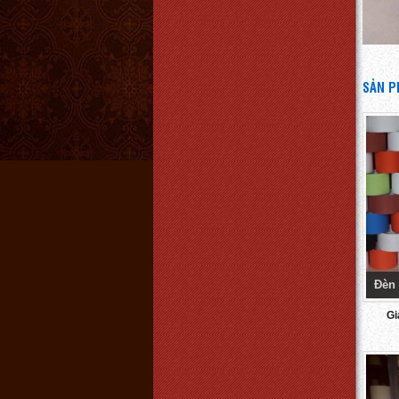
Chi tiết
SẢN P
Đèn treo trần chao mộc 38
Giá:
300.000 VNĐ
Chi tiết
Đèn 
Gi