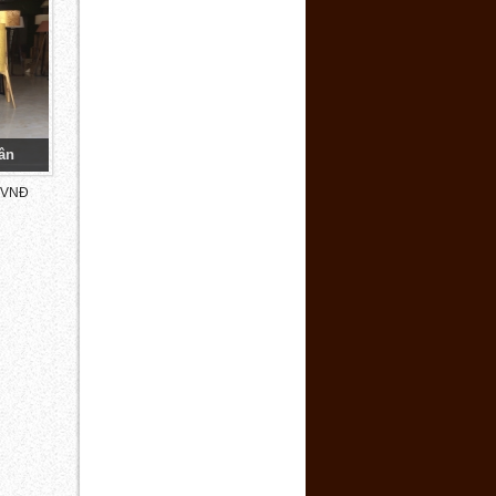
ân
 VNĐ