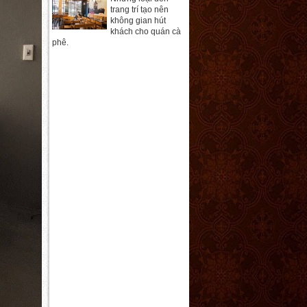
trang trí tạo nên
không gian hút
khách cho quán cà
phê.