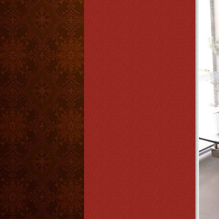
Chụp đèn
Giá:
550.000 VNĐ
Chi tiết
ĐÈN VẢI ĐỨNG DVT 102
Giá:
1.450.000 VNĐ