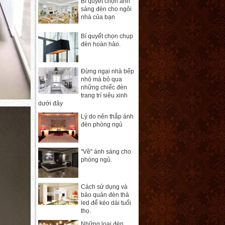
Bí quyết chọn ánh
sáng đèn cho ngôi
nhà của bạn
Bí quyết chọn chụp
đèn hoàn hảo.
Đừng ngại nhà bếp
nhỏ mà bỏ qua
những chiếc đèn
trang trí siêu xinh
dưới đây
Lý do nên thắp ánh
đèn phòng ngủ
"Vẽ" ánh sáng cho
phòng ngủ.
Cách sử dụng và
bảo quản đèn thả
led để kéo dài tuổi
thọ.
Những loại đèn