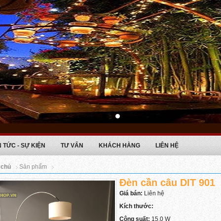
N TỨC - SỰ KIỆN
TƯ VẤN
KHÁCH HÀNG
LIÊN HỆ
 chủ
Sản phẩm
Đèn cần câu DIT 901
Giá bán:
Liên hệ
Kích thước:
Công suất:
15.0 W