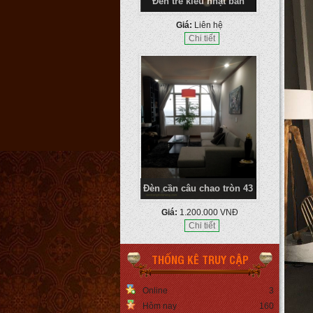
Chi tiết
Đèn cần câu chao tròn 43
Giá:
1.200.000 VNĐ
Chi tiết
THỐNG KÊ TRUY CẬP
Online
3
Hôm nay
160