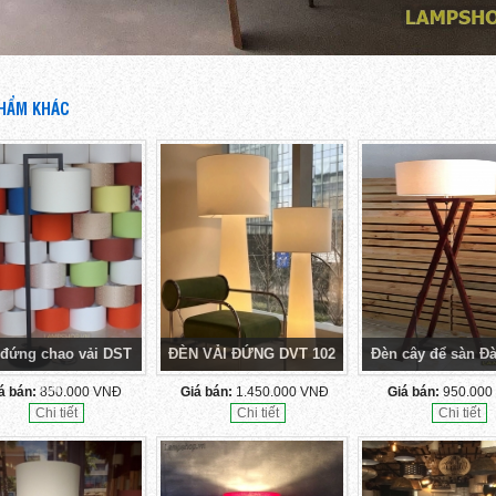
HẨM KHÁC
đứng chao vải DST
ĐÈN VẢI ĐỨNG DVT 102
Đèn cây để sàn Đ
702
á bán:
850.000 VNĐ
Giá bán:
1.450.000 VNĐ
Giá bán:
950.000
Chi tiết
Chi tiết
Chi tiết