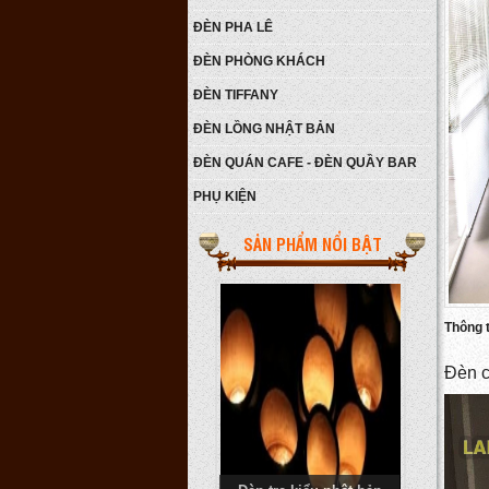
ĐÈN PHA LÊ
ĐÈN PHÒNG KHÁCH
ĐÈN TIFFANY
ĐÈN LỒNG NHẬT BẢN
Đèn ngủ N42-24GN10-450
ĐÈN QUÁN CAFE - ĐÈN QUẦY BAR
LEN
Giá:
450.000 VNĐ
PHỤ KIỆN
Chi tiết
SẢN PHẨM NỔI BẬT
Thông ti
Đèn c
Đèn tre kiểu nhật bản
Giá:
Liên hệ