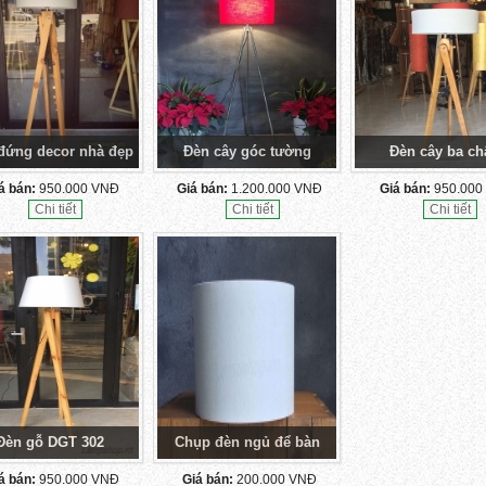
đứng decor nhà đẹp
Đèn cây góc tường
Đèn cây ba ch
á bán:
950.000 VNĐ
Giá bán:
1.200.000 VNĐ
Giá bán:
950.000
Chi tiết
Chi tiết
Chi tiết
Đèn gỗ DGT 302
Chụp đèn ngủ để bàn
á bán:
950.000 VNĐ
Giá bán:
200.000 VNĐ