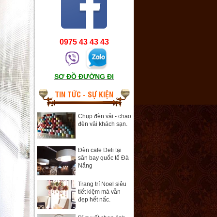
0975 43 43 43
SƠ ĐỒ ĐƯỜNG ĐI
TIN TỨC - SỰ KIỆN
Chụp đèn vải - chao
đèn vải khách sạn.
Đèn cafe Deli tại
sân bay quốc tế Đà
Nẵng
Trang trí Noel siêu
tiết kiệm mà vẫn
đẹp hết nấc.