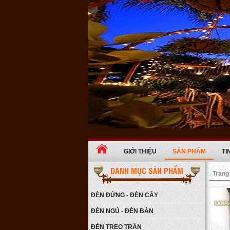
GIỚI THIỆU
SẢN PHẨM
TI
Đèn ngủ ba chân gỗ
DANH MỤC SẢN PHẨM
Trang
Giá:
650.000 VNĐ
Chi tiết
ĐÈN ĐỨNG - ĐÈN CÂY
ĐÈN NGỦ - ĐÈN BÀN
ĐÈN TREO TRẦN