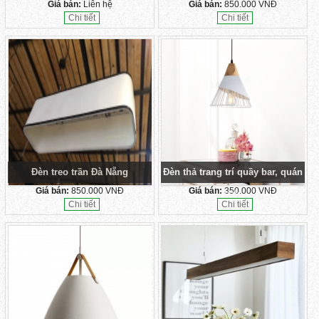
Giá bán:
Liên hệ
Giá bán:
850.000 VNĐ
Chi tiết
Chi tiết
Đèn treo trần Đà Nẵng
Đèn thả trang trí quầy bar, quán
Giá bán:
850.000 VNĐ
Giá bán:
350.000 VNĐ
cafe
Chi tiết
Chi tiết