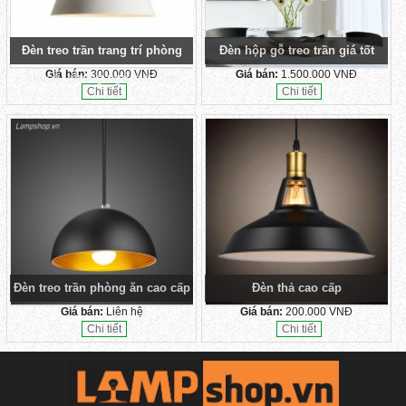
Đèn treo trần trang trí phòng
Đèn hộp gỗ treo trần giá tốt
Giá bán:
300.000 VNĐ
Giá bán:
1.500.000 VNĐ
khách, phòng ngủ cực đẹp
Chi tiết
Chi tiết
Đèn treo trần phòng ăn cao cấp
Đèn thả cao cấp
Giá bán:
Liên hệ
Giá bán:
200.000 VNĐ
Chi tiết
Chi tiết