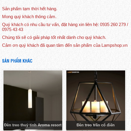
Sản phẩm tạm thời hết hàng.
Mong quý khách thông cảm.
Quý khách có nhu cầu tư vấn, đặt hàng xin liên hệ: 0935 260 279 /
0975 43 43
Chúng tôi sẽ có giải pháp tốt nhất dành cho quý khách.
Cảm ơn quý khách đã quan tâm đến sản phẩm của Lampshop.vn
SẢN PHẨM KHÁC
Đèn treo thuỷ tinh Aroma resort
Đèn treo trần cổ điển