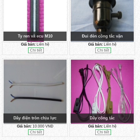
Ty ren và ecu M10
Đui đèn công tắc vặn
Giá bán:
Liên hệ
Giá bán:
Liên hệ
Chi tiết
Chi tiết
Dây điện tròn chịu lực
Dây công tắc
Giá bán:
10.000 VNĐ
Giá bán:
Liên hệ
Chi tiết
Chi tiết