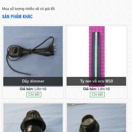
Mua số lượng nhiều sẽ có giá tốt.
SẢN PHẨM KHÁC
Dây dimmer
Ty ren và ecu M10
Giá bán:
Liên hệ
Giá bán:
Liên hệ
Chi tiết
Chi tiết